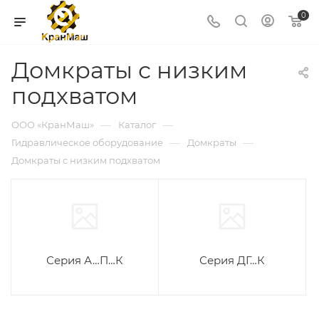
0
Домкраты с низким
подхватом
—
—
ООО «КранМаш»
Каталог
—
—
Гидравлическое оборудование
Домкраты
Домкраты с низким подхватом
Серия А…П…К
Серия ДГ…К