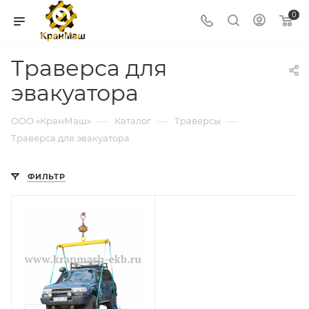
0
Траверса для
эвакуатора
—
—
—
ООО «КранМаш»
Каталог
Траверсы
Траверса для эвакуатора
ФИЛЬТР