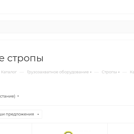
е стропы
—
—
—
Каталог
Грузозахватное оборудование
Стропы
К
стание)
ши предложения