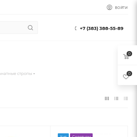
ВОЙТИ
+7 (383) 388-55-89
0
анатные стропы
0
Хит
Советуем