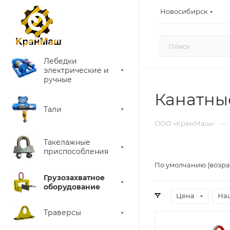
Новосибирск
Лебедки
электрические и
ручные
Канатны
Тали
—
ООО «КранМаш»
Такелажные
приспособления
По умолчанию (возра
Грузозахватное
оборудование
Цена
На
Траверсы