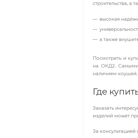
строительства, а 
высокая надёжн
универсальност
а также внушит
Посмотреть и куп
на ОКД2. Самыми
наличием коушей.
Где купит
Заказать интерес
изделий может при
За консультацией