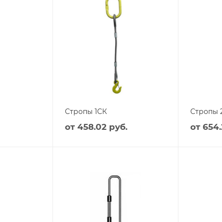
Стропы 1СК
Стропы 
от
458.02 руб.
от
654.