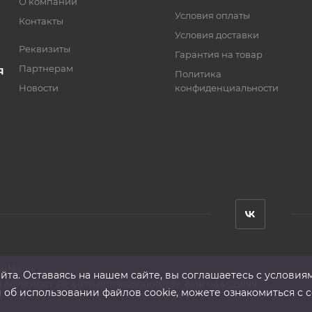
О компании
Условия оплаты
Контакты
Условия доставки
Реквизиты
Гарантия на товар
Партнерам
Я
Политика
Новости
конфиденциальности
анМаш»
та. Оставаясь на нашем сайте, вы соглашаетесь с условия
 667801001 ,Р/с 40702810302500019939, БИК 044525999
б использовании файлов cookie, можете ознакомиться с с