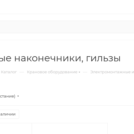
ые наконечники, гильзы
—
—
Каталог
Крановое оборудование
Электромонтажные 
стание)
наличии