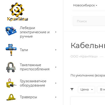
Новосибирск
Лебедки
электрические и
ручные
Кабельн
Тали
—
ООО «КранМаш»
Такелажные
приспособления
По умолчанию (возра
Грузозахватное
оборудование
Цена
В 
Траверсы