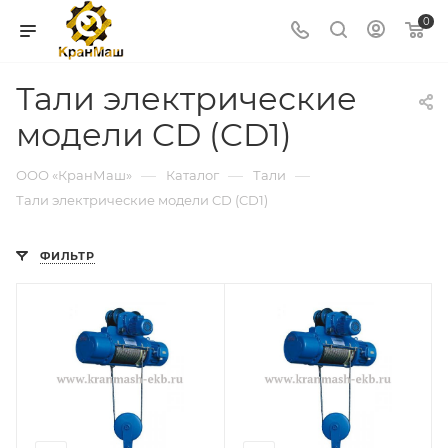
0
Тали электрические
модели CD (CD1)
—
—
—
ООО «КранМаш»
Каталог
Тали
Тали электрические модели CD (CD1)
ФИЛЬТР