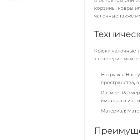
В основном они ис
корзины, ковры ил
чалочные также м
Техничес
Крюки чалочные т
характеристики о
Нагрузка: Нагр
пространства, в
Размер: Размер
иметь различн
Материал: Мате
Преимущ