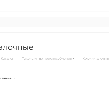
алочные
—
—
Каталог
Такелажные приспособления
Крюки чалочны
стание)