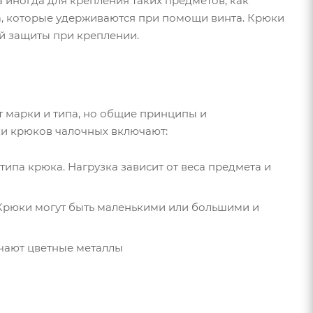
 иногда для крепления таких предметов, как
ка, которые удерживаются при помощи винта. Крюки
й защиты при креплении.
т марки и типа, но общие принципы и
ки крюков чалочных включают:
типа крюка. Нагрузка зависит от веса предмета и
 Крюки могут быть маленькими или большими и
чают цветные металлы