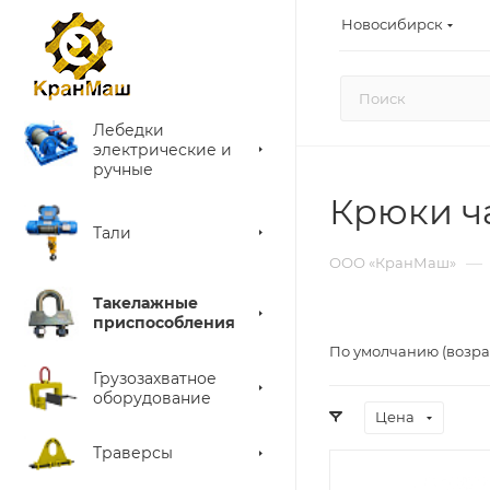
Новосибирск
Лебедки
электрические и
ручные
Крюки ч
Тали
—
ООО «КранМаш»
Такелажные
приспособления
По умолчанию (возра
Грузозахватное
оборудование
Цена
Траверсы