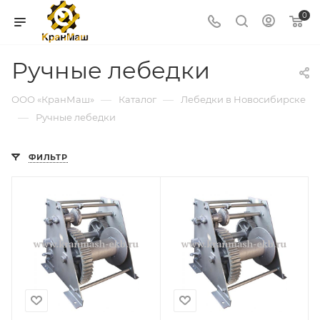
0
Ручные лебедки
—
—
ООО «КранМаш»
Каталог
Лебедки в Новосибирске
—
Ручные лебедки
ФИЛЬТР