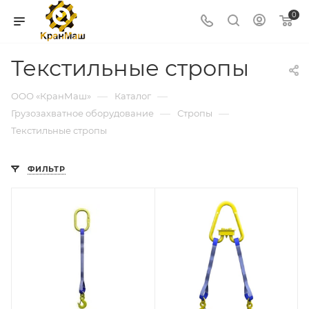
0
Текстильные стропы
—
—
ООО «КранМаш»
Каталог
—
—
Грузозахватное оборудование
Стропы
Текстильные стропы
ФИЛЬТР