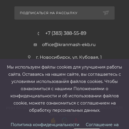
ПОДПИСАТЬСЯ НА РАССЫЛКУ
+7 (383) 388-55-89
office@kranmash-ekb.ru
г. Новосибирск, ул. Кубовая, 1
Мы используем файлы cооkies для улучшения работы
сайта. Оставаясь на нашем сайте, вы соглашаетесь с
условиями использования файлов cооkies. Чтобы
ознакомиться с нашими Положениями о
конфиденциальности и об использовании файлов
2013-2026 ©
ООО «КранМаш»
cookie, можете ознакомиться с соглашением на
ИНН 6678080212, КПП 667801001 ,Р/с 40702810302500019939,
обработку персональных данных.
БИК 044525999
Политика конфиденциальности
Соглашение на