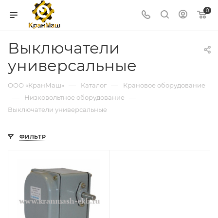
0
Выключатели
универсальные
—
—
ООО «КранМаш»
Каталог
Крановое оборудование
—
—
Низковольтное оборудование
Выключатели универсальные
ФИЛЬТР