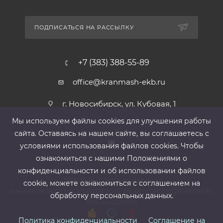
ПОДПИСАТЬСЯ НА РАССЫЛКУ
+7 (383) 388-55-89
office@kranmash-ekb.ru
г. Новосибирск, ул. Кубовая, 1
Мы используем файлы cооkies для улучшения работы
сайта. Оставаясь на нашем сайте, вы соглашаетесь с
условиями использования файлов cооkies. Чтобы
ознакомиться с нашими Положениями о
конфиденциальности и об использовании файлов
2013-2026 ©
ООО «КранМаш»
cookie, можете ознакомиться с соглашением на
ИНН 6678080212, КПП 667801001 ,Р/с 40702810302500019939,
обработку персональных данных.
БИК 044525999
Политика конфиденциальности
Соглашение на