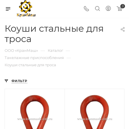
0
Коуши стальные для
троса
—
—
ООО «КранМаш»
Каталог
—
Такелажные приспособления
Коуши стальные для троса
ФИЛЬТР