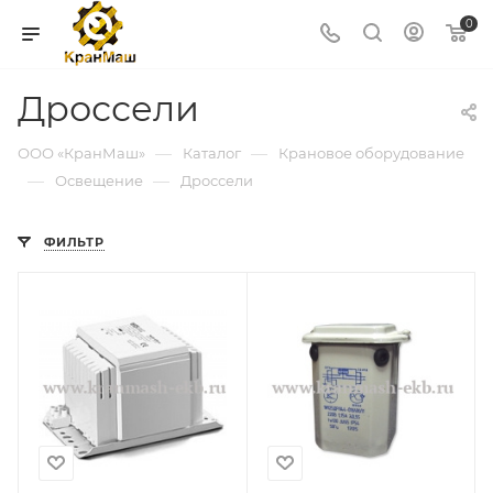
0
Дроссели
—
—
ООО «КранМаш»
Каталог
Крановое оборудование
—
—
Освещение
Дроссели
ФИЛЬТР