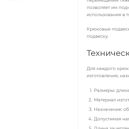
перемещения тяже
позволяет им под
использования в т
Крюковые подвеск
подвеску.
Техничес
Для каждого крюк
изготовления, наз
Размеры: длин
Материал изгото
Назначение: об
Допустимая наг
Длина зацепле