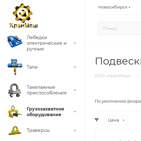
Новосибирск
Лебедки
электрические и
ручные
Подвеск
Тали
—
ООО «КранМаш»
Такелажные
приспособления
По умолчанию (возра
Грузозахватное
оборудование
Цена
Траверсы