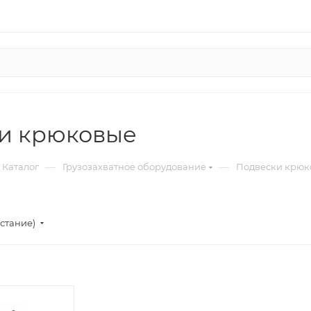
и крюковые
—
—
Каталог
Грузозахватное оборудование
Подвески крюк
стание)