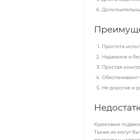
Дополнительные
Преимущ
Простота испол
Надежное и без
Простая констр
Обеспечивают б
Не дорогие и д
Недостат
Крюковые подвеск
Также их могут бы
привести к непра