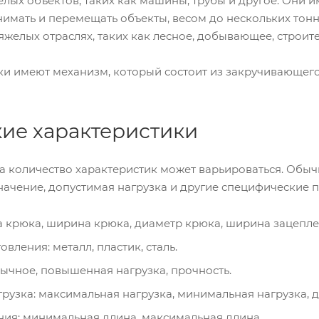
лых объектов, таких как машины, трубы и другое. Они
нимать и перемещать объекты, весом до нескольких тон
яжелых отраслях, таких как лесное, добывающее, строите
и имеют механизм, который состоит из закручивающего
кие характеристики
а количество характеристик может варьироваться. Обыч
начение, допустимая нагрузка и другие специфические 
а крюка, ширина крюка, диаметр крюка, ширина зацепле
вления: металл, пластик, сталь.
ычное, повышенная нагрузка, прочность.
рузка: максимальная нагрузка, минимальная нагрузка, 
ния: минимальная длина, максимальная длина.