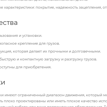
 характеристики: покрытие, надежность зацепления, о
ества
ьзования и установки.
опасное крепление для грузов.
укция, которая делает их прочными и долговечными.
ыструю и компактную загрузку и разгрузку грузов.
оступны для приобретения.
ки
и имеют ограниченный диапазон движения, который мож
ть плохо проектированы или иметь плохое качество исп
вильной работе или даже повреждению оборудования. Т