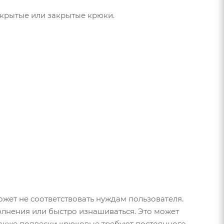
ткрытые или закрытые крюки.
ет не соответствовать нуждам пользователя.
олнения или быстро изнашиваться. Это может
акже подвески крюковые требуют постоянного