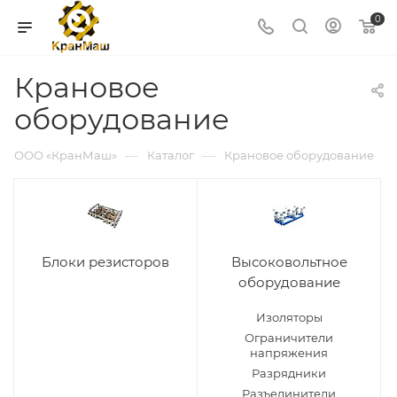
0
Крановое
оборудование
—
—
ООО «КранМаш»
Каталог
Крановое оборудование
Блоки резисторов
Высоковольтное
оборудование
Изоляторы
Ограничители
напряжения
Разрядники
Разъединители