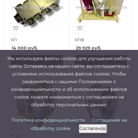
КП
КПВ
14 000
руб.
29 929
руб.
Мы используем файлы cооkies для улучшения работы
В КОРЗИНУ
В КОРЗИНУ
сайта. Оставаясь на нашем сайте, вы соглашаетесь с
условиями использования файлов cооkies. Чтобы
ознакомиться с нашими Положениями о
конфиденциальности и об использовании файлов
cookie, можете ознакомиться с соглашением на
обработку персональных данных.
Политика конфиденциальности
Соглашение на
обработку cookie
Согласен(а)
КПД
Крановое колесо