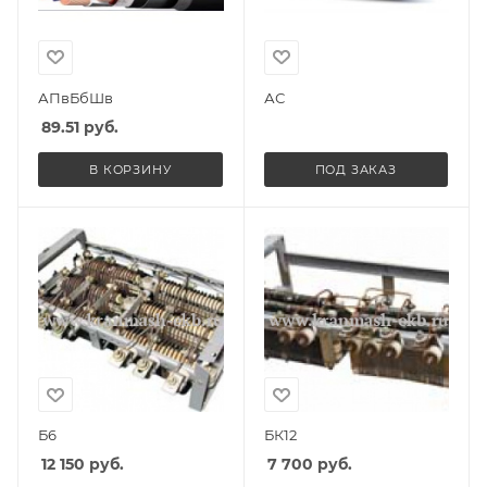
АПвБбШв
АС
89.51
руб.
В КОРЗИНУ
ПОД ЗАКАЗ
Б6
БК12
12 150
руб.
7 700
руб.