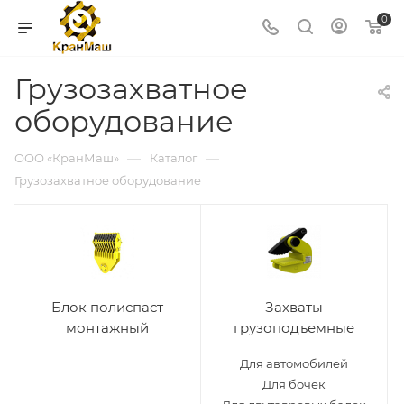
0
Грузозахватное
оборудование
—
—
ООО «КранМаш»
Каталог
Грузозахватное оборудование
Блок полиспаст
Захваты
монтажный
грузоподъемные
Для автомобилей
Для бочек