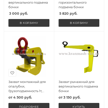
вертикального подъема
горизонтального
бочки
подъема бочки
3 000
руб.
5 820
руб.
В КОРЗИНУ
В КОРЗИНУ
Захват монтажный для
Захват рычажный для
опалубки,
вертикального подъема
Грузоподъемность 1т,
бочки
Масса захвата 6,5кг,
от
4 500 руб.
от
3 150 руб.
Интервал (зев) захвата
60мм
ПОДРОБНЕЕ
КУПИТЬ