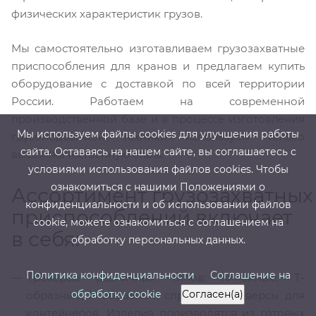
физических характеристик грузов.
Мы самостоятельно изготавливаем грузозахватные
приспособления для кранов и предлагаем купить
оборудование с доставкой по всей территории
России. Работаем на современной
производственной базе и в процессе изготовления
Мы используем файлы cооkies для улучшения работы
грузоподъемной техники используем только
сайта. Оставаясь на нашем сайте, вы соглашаетесь с
высококачественную сталь.
условиями использования файлов cооkies. Чтобы
ознакомиться с нашими Положениями о
Ассортимент грузозахватных
конфиденциальности и об использовании файлов
приспособлений включает
cookie, можете ознакомиться с соглашением на
в себя:
обработку персональных данных.
Политика конфиденциальности
Соглашение на
Траверсы различных типов: линейные, Т-
обработку cookie
Согласен(а)
образные, Н-образные, спредеры, траверсы для
контейнеров. Изделия производятся из готовых