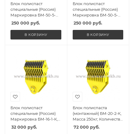
Блок полиспаст
Блок полиспаст
специальные (Россия)
специальные (Россия)
Маркировка БМ-50-5-
Маркировка БМ-50-5-
СГО, Масса 360кг,
ССО, Масса 360кг,
250 000
руб.
250 000
руб.
Количество роликов 5, Г/
Количество роликов 5, Г/
п 32т
п 32т
В КОРЗИНУ
В КОРЗИНУ
Блок полиспаст
Блок полиспаста
специальные (Россия)
(монтажный) БМ-20-2-К,
Маркировка БМ-16-1-К,
Масса 250кг, Количество
Масса 145кг, Количество
роликов 2, Г/п 15т
32 000
руб.
72 000
руб.
роликов 1, Г/п 12,5т