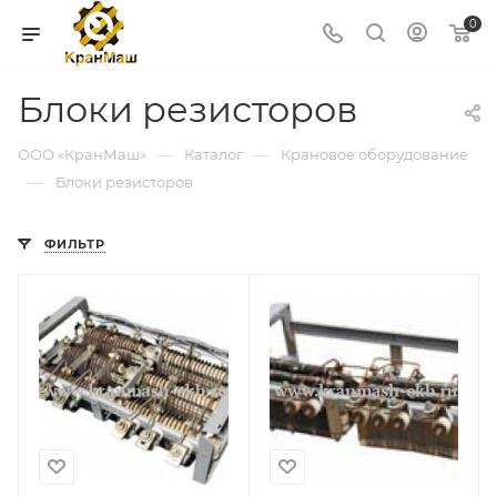
0
Блоки резисторов
—
—
ООО «КранМаш»
Каталог
Крановое оборудование
—
Блоки резисторов
ФИЛЬТР