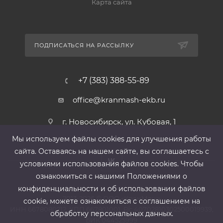
Карта сайта
ПОДПИСАТЬСЯ НА РАССЫЛКУ
+7 (383) 388-55-89
office@kranmash-ekb.ru
г. Новосибирск, ул. Кубовая, 1
Мы используем файлы cооkies для улучшения работы
сайта. Оставаясь на нашем сайте, вы соглашаетесь с
условиями использования файлов cооkies. Чтобы
ознакомиться с нашими Положениями о
конфиденциальности и об использовании файлов
2013-2026 ©
ООО «КранМаш»
cookie, можете ознакомиться с соглашением на
ИНН 6678080212, КПП 667801001 ,Р/с 40702810302500019939,
обработку персональных данных.
БИК 044525999