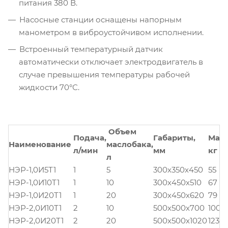
питания 380 В.
Насосные станции оснащены напорным
манометром в виброустойчивом исполнении.
Встроенный температурный датчик
автоматически отключает электродвигатель в
случае превышения температуры рабочей
жидкости 70°С.
Объем
Подача,
Габариты,
Масс
Наименование
маслобака,
л/мин
мм
кг
л
НЭР-1,0И5Т1
1
5
300х350х450
55
НЭР-1,0И10Т1
1
10
300х450х510
67
НЭР-1,0И20Т1
1
20
300х450х620
79
НЭР-2,0И10Т1
2
10
500х500х700
100
НЭР-2,0И20Т1
2
20
500х500х1020
123