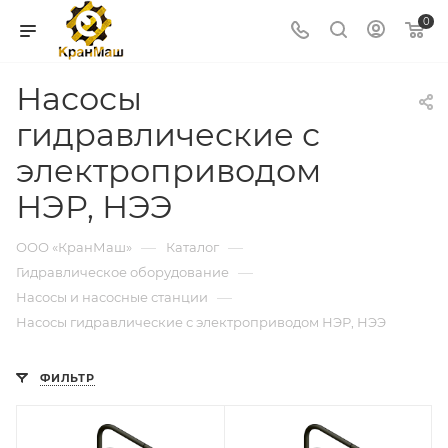
0
Насосы
гидравлические с
электроприводом
НЭР, НЭЭ
—
—
ООО «КранМаш»
Каталог
—
Гидравлическое оборудование
—
Насосы и насосные станции
Насосы гидравлические с электроприводом НЭР, НЭЭ
ФИЛЬТР