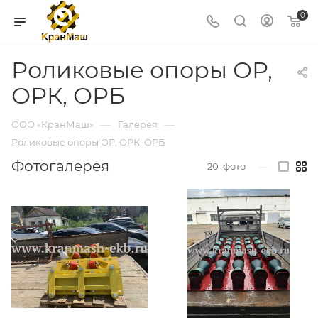
0
Роликовые опоры ОР,
ОРК, ОРБ
—
—
ООО «КранМаш»
Галерея
Роликовые опоры ОР, ОРК, ОРБ
Фотогалерея
20
фото
—