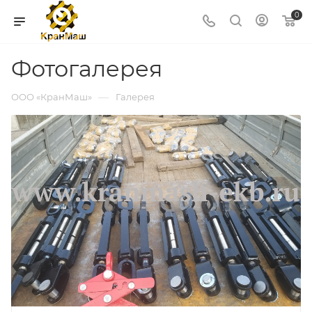
0
Фотогалерея
—
ООО «КранМаш»
Галерея