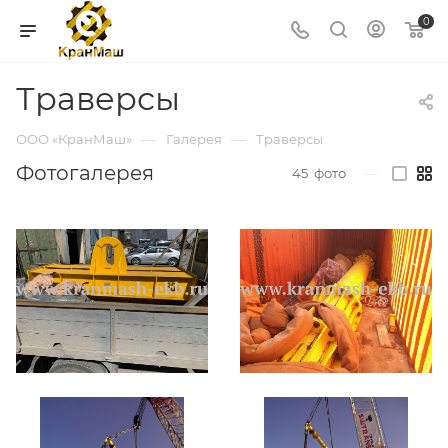
0
Траверсы
—
—
ООО «КранМаш»
Галерея
Траверсы
Фотогалерея
45
фото
—